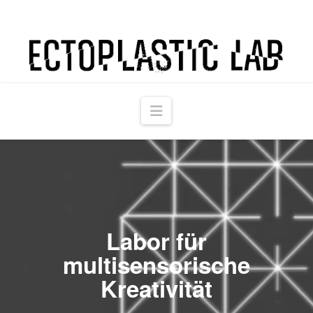
Ectoplastic
Lab
Navigation
Labor für
multisensorische
Kreativität